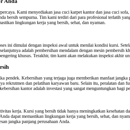
or Anda
rpercaya. Kami menyediakan jasa cuci karpet kantor dan jasa cuci sof
a bersih sempurna. Tim kami terdiri dari para profesional terlatih y
tikan lingkungan kerja yang bersih, sehat, dan nyaman.
es ini dimulai dengan inspeksi awal untuk menilai kondisi kursi. Sete
selanjutnya adalah pembersihan mendalam dengan mesin pembersih khu
engering khusus. Terakhir, tim kami akan melakukan inspeksi akhir un
rsih
gka pendek. Kebersihan yang terjaga juga memberikan manfaat jangka 
iaya rekrutmen dan pelatihan karyawan baru. Selain itu, peralatan dan 
kebersihan kantor adalah investasi yang sangat menguntungkan bagi p
ivitas kerja. Kursi yang bersih tidak hanya meningkatkan kesehatan d
, Anda dapat memastikan lingkungan kerja yang bersih, sehat, dan ny
sesan jangka panjang perusahaan Anda.