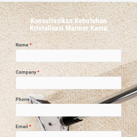
Konsultasikan Kebutuhan
Kristalisasi Marmer Kamu
Name
*
Company
*
Phone
Email
*