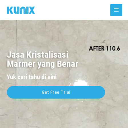
Skip
Main
to
Men
content
Jasa Kristalisasi
Marmer yang Benar
Yuk cari tahu di sini
Get Free Trial